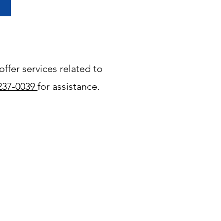
ffer services related to
-237-0039
for assistance
.
th Resources for
ulations PDF>
nd Family
es PDF >