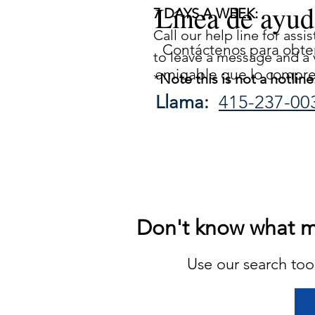
Línea de ayud
7 DAYS A WEEK:
Call our help line for ass
Contáctenos para obten
to leave a message and a v
amigable que lo compr
*
Note this is not a hotlin
Llama:
415-237-00
Don't know what me
Use our search tool