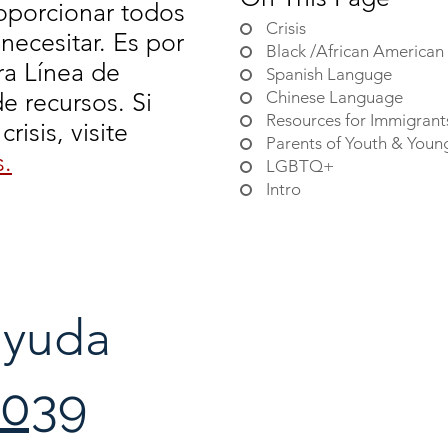
oporcionar todos
Crisis
necesitar. Es por
Black /African American
a Línea de
Spanish Languge
e recursos. Si
Chinese Language
Resources for Immigrant
risis, visite
Parents of Youth & Youn
s.
LGBTQ+
Intro
ayuda
0039