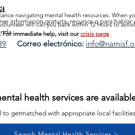
a
istance navigating mental health resources. When yo
er información gratuita, recursos o para hablar 
olunteer will call you back within 12 hours to assis
enda.
e. For immediate help, visit our
crisis page
39
Correo electrónico:
info@namisf.o
ntal health services are available
 to getmatched with appropriate local facilities
Search Mental Health Services >