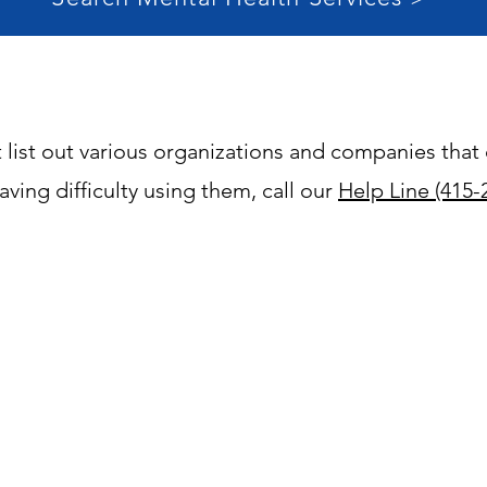
list out various organizations and companies that o
aving difficulty using them, call our
Help Line (415
Mental Health
SF Mental Heal
 PDF>
Diverse Pop
Mental Health
Youth a
uide PDF>
Resourc