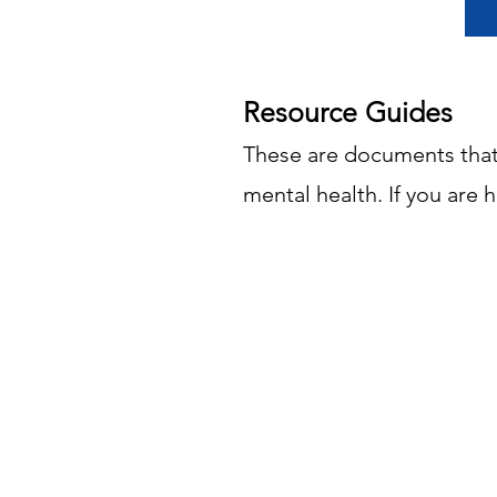
Resource Guides
These are documents that 
mental health. If you are h
San Francisco 
Guide
NAMI National 
Resource G