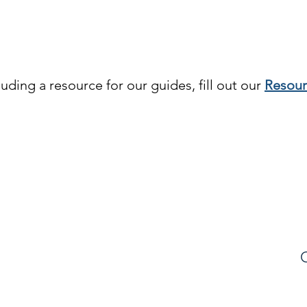
Crisis Resources PDF >
cluding a resource for our guides, fill out our
Resour
s temprana