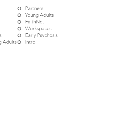
Partners
Young Adults
FaithNet
Workspaces
s
Early Psychosis
g Adults
Intro